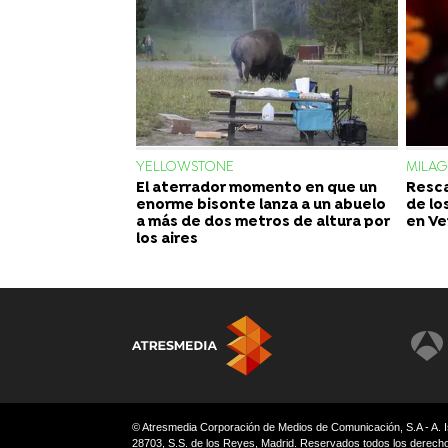
YELLOWSTONE
MILA
El aterrador momento en que un
Resca
enorme bisonte lanza a un abuelo
de lo
a más de dos metros de altura por
en Ve
los aires
© Atresmedia Corporación de Medios de Comunicación, S.A - A. I
28703, S.S. de los Reyes, Madrid. Reservados todos los derech