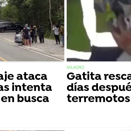
MILAGRO
aje ataca
Gatita resc
as intenta
días despué
s en busca
terremotos