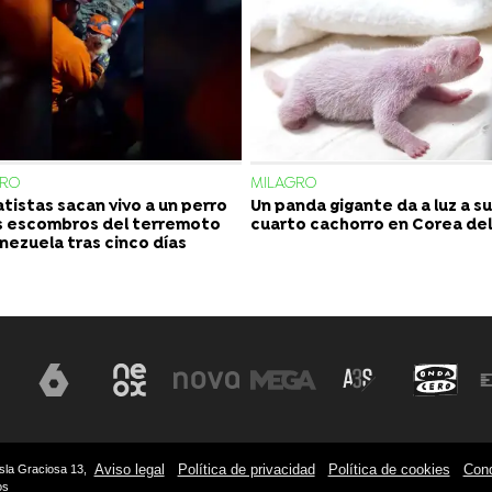
GRO
MILAGRO
tistas sacan vivo a un perro
Un panda gigante da a luz a su
s escombros del terremoto
cuarto cachorro en Corea del
nezuela tras cinco días
Aviso legal
Política de privacidad
Política de cookies
Cond
sla Graciosa 13,
os