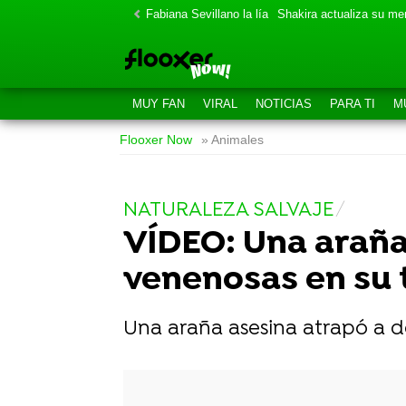
Fabiana Sevillano la lía
Shakira actualiza su m
MUY FAN
VIRAL
NOTICIAS
PARA TI
M
Flooxer Now
» Animales
NATURALEZA SALVAJE
VÍDEO: Una araña
venenosas en su 
Una araña asesina atrapó a d
-