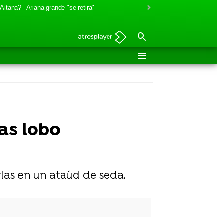
 Aitana?
Ariana grande "se retira"
as lobo
las en un ataúd de seda.