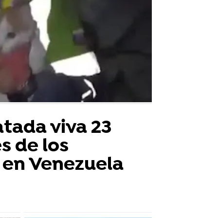
atada viva 23
s de los
 en Venezuela