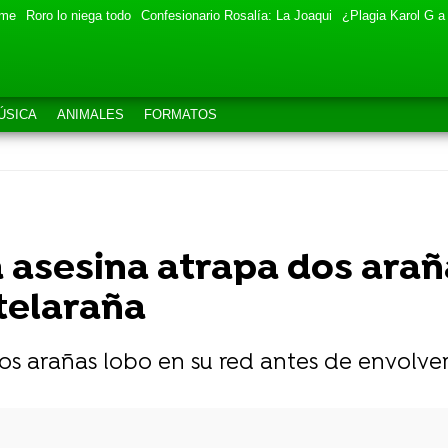
eme
Roro lo niega todo
Confesionario Rosalía: La Joaqui
¿Plagia Karol G a
ÚSICA
ANIMALES
FORMATOS
 asesina atrapa dos arañ
telaraña
os arañas lobo en su red antes de envolver