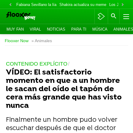
Fabiana Sevillano la lía
Shakira actualiza su meme
Los Jonas va
MUY FAN
VIRAL
NOTICIAS
PARA TI
MÚSICA
ANIMALE
Flooxer Now
» Animales
CONTENIDO EXPLÍCITO
VÍDEO: El satisfactorio
momento en que a un hombre
le sacan del oído el tapón de
cera más grande que has visto
nunca
Finalmente un hombre pudo volver
escuchar después de que el doctor