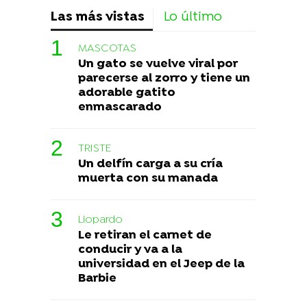
Las más vistas
Lo último
MASCOTAS
Un gato se vuelve viral por
parecerse al zorro y tiene un
adorable gatito
enmascarado
TRISTE
Un delfín carga a su cría
muerta con su manada
Liopardo
Le retiran el carnet de
conducir y va a la
universidad en el Jeep de la
Barbie