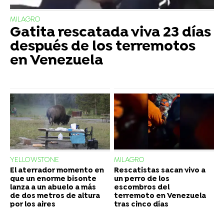
MILAGRO
Gatita rescatada viva 23 días
después de los terremotos
en Venezuela
YELLOWSTONE
MILAGRO
El aterrador momento en
Rescatistas sacan vivo a
que un enorme bisonte
un perro de los
lanza a un abuelo a más
escombros del
de dos metros de altura
terremoto en Venezuela
por los aires
tras cinco días