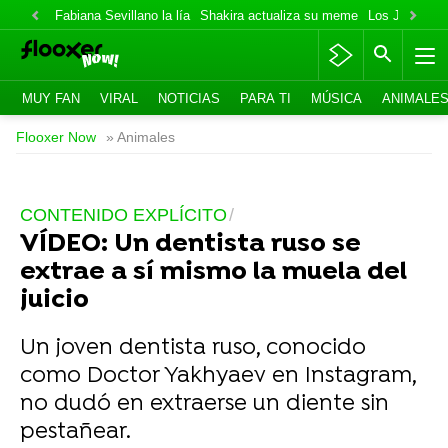
Fabiana Sevillano la lía
Shakira actualiza su meme
Los Jonas va
MUY FAN
VIRAL
NOTICIAS
PARA TI
MÚSICA
ANIMALE
Flooxer Now
» Animales
CONTENIDO EXPLÍCITO
VÍDEO: Un dentista ruso se
extrae a sí mismo la muela del
juicio
Un joven dentista ruso, conocido
como Doctor Yakhyaev en Instagram,
no dudó en extraerse un diente sin
pestañear.