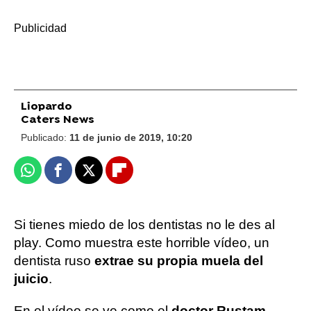
-
Liopardo
Caters News
Publicado:
11 de junio de 2019, 10:20
Whatsapp
Facebook
X
Flipboard
Si tienes miedo de los dentistas no le des al
play. Como muestra este horrible vídeo, un
dentista ruso
extrae su propia muela del
juicio
.
En el vídeo se ve como el
doctor Rustam