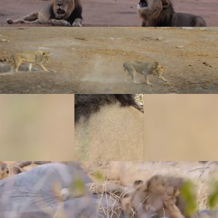
contra una manada de leones
Leer más
© Caters News
5. Una mujer acaricía a un gigantesco león
como si se tratase de un gatito
Leer más
© Caters News
6. Un león devora a un elefante vivo en
Botswana
Leer más
© Newsflare
7. Una leona y un león se enfrentan en mitad
de un camino