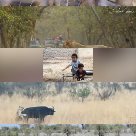
Leer más
© Newsflare
8. Un hombre amante de los animales vive
rodeado de leones
Leer más
© Caters News
9. Un búfalo intenta huir de unas leonas
Leer más
© Newsflare
10. Una leona le muestra a un león quién
manda realmente
Leer más
© Caters News