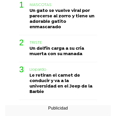
MASCOTAS
Un gato se vuelve viral por
parecerse al zorro y tiene un
adorable gatito
enmascarado
TRISTE
Un delfín carga a su cría
muerta con su manada
Liopardo
Le retiran el carnet de
conducir y va a la
universidad en el Jeep de la
Barbie