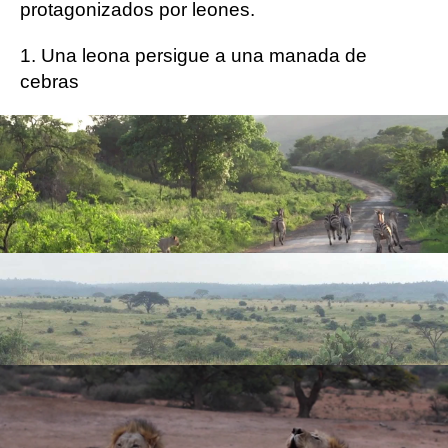
protagonizados por leones.
1. Una leona persigue a una manada de
cebras
Leer más
© Newsflare
2. Un grupo de leonas pelea violentamente con
un león
Leer más
© Caters News
3. Una pareja de leones rugiendo a la vez
Leer más
© Caters News
4. Una rinoceronte atascada en un lago pelea