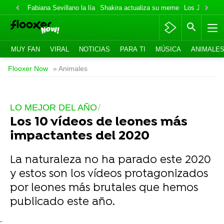
Fabiana Sevillano la lía
Shakira actualiza su meme
Los Jonas va
MUY FAN
VIRAL
NOTICIAS
PARA TI
MÚSICA
ANIMALE
Flooxer Now
» Animales
LO MEJOR DEL AÑO
Los 10 vídeos de leones más
impactantes del 2020
La naturaleza no ha parado este 2020
y estos son los vídeos protagonizados
por leones más brutales que hemos
publicado este año.
-