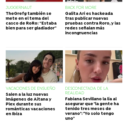
JUGGERNAUT
BACK FOR MORE
TheGrefg también se
Galita Ari es hackeada
mete en el tema del
tras publicar nuevas
casco de RoRo: “Estaba
pruebas contra Roro, y las
bien para ser gladiador”
redes señalan más
incongruencias
VACACIONES DE ENSUEÑO
DESCONECTADA DE LA
REALIDAD
Salen a la luz nuevas
Fabiana Sevillano la lía al
imágenes de Aitana y
asegurar que "la gente ha
Plex durante sus
tenido tres meses de
románticas vacaciones
verano": "Yo solo tengo
en Ibiza
uno"