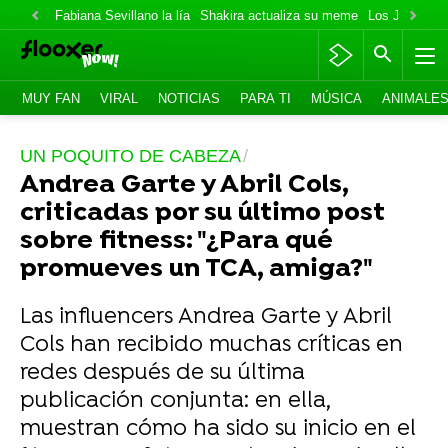
Fabiana Sevillano la lía
Shakira actualiza su meme
Los Jonas va
MUY FAN
VIRAL
NOTICIAS
PARA TI
MÚSICA
ANIMALE
UN POQUITO DE CABEZA
Andrea Garte y Abril Cols,
criticadas por su último post
sobre fitness: "¿Para qué
promueves un TCA, amiga?"
Las influencers Andrea Garte y Abril
Cols han recibido muchas críticas en
redes después de su última
publicación conjunta: en ella,
muestran cómo ha sido su inicio en el