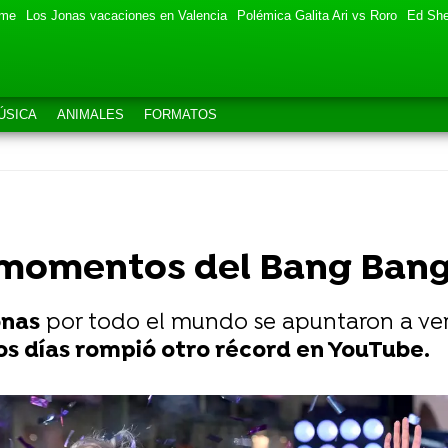
eme
Los Jonas vacaciones en Valencia
Polémica Galita Ari vs Roro
Ed She
ÚSICA
ANIMALES
FORMATOS
s momentos del Bang Ban
onas
por todo el mundo se apuntaron a ver
s días rompió otro récord en YouTube.