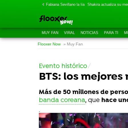
Fabiana Sevillano la lía
Shakira actualiza su m
MUY FAN
VIRAL
NOTICIAS
PARA TI
M
Flooxer Now
» Muy Fan
Evento histórico
BTS: los mejore
Más de 50 millones de pers
banda coreana
, que
hace uno
-