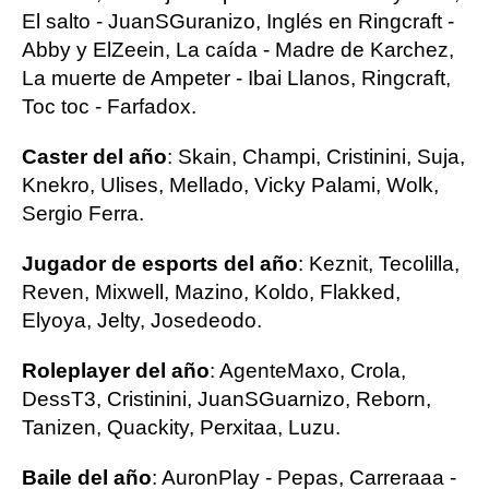
El salto - JuanSGuranizo, Inglés en Ringcraft -
Abby y ElZeein, La caída - Madre de Karchez,
La muerte de Ampeter - Ibai Llanos, Ringcraft,
Toc toc - Farfadox.
Caster del año
: Skain, Champi, Cristinini, Suja,
Knekro, Ulises, Mellado, Vicky Palami, Wolk,
Sergio Ferra.
Jugador de esports del año
: Keznit, Tecolilla,
Reven, Mixwell, Mazino, Koldo, Flakked,
Elyoya, Jelty, Josedeodo.
Roleplayer del año
: AgenteMaxo, Crola,
DessT3, Cristinini, JuanSGuarnizo, Reborn,
Tanizen, Quackity, Perxitaa, Luzu.
Baile del año
: AuronPlay - Pepas, Carreraaa -