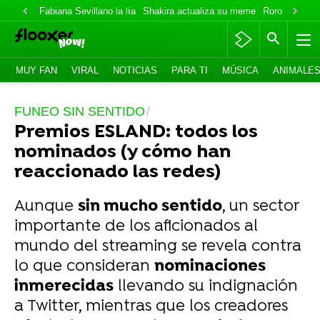
Fabiana Sevillano la lía
Shakira actualiza su meme
Roro lo niega
MUY FAN
VIRAL
NOTICIAS
PARA TI
MÚSICA
ANIMALE
FUNEO SIN SENTIDO
Premios ESLAND: todos los
nominados (y cómo han
reaccionado las redes)
Aunque
sin mucho sentido
, un sector
importante de los aficionados al
mundo del streaming se revela contra
lo que consideran
nominaciones
inmerecidas
llevando su indignación
a Twitter, mientras que los creadores