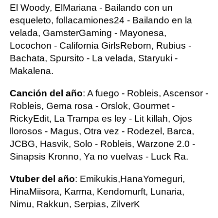
El Woody, ElMariana - Bailando con un
esqueleto, follacamiones24 - Bailando en la
velada, GamsterGaming - Mayonesa,
Locochon - California GirlsReborn, Rubius -
Bachata, Spursito - La velada, Staryuki -
Makalena.
Canción del año
: A fuego - Robleis, Ascensor -
Robleis, Gema rosa - Orslok, Gourmet -
RickyEdit, La Trampa es ley - Lit killah, Ojos
llorosos - Magus, Otra vez - Rodezel, Barca,
JCBG, Hasvik, Solo - Robleis, Warzone 2.0 -
Sinapsis Kronno, Ya no vuelvas - Luck Ra.
Vtuber del año
: Emikukis,HanaYomeguri,
HinaMiisora, Karma, Kendomurft, Lunaria,
Nimu, Rakkun, Serpias, ZilverK