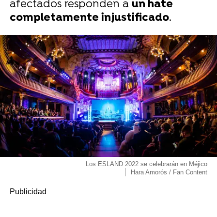
afectados responden a
un hate
completamente injustificado
.
Los ESLAND 2022 se celebrarán en Méjico
Hara Amorós / Fan Content