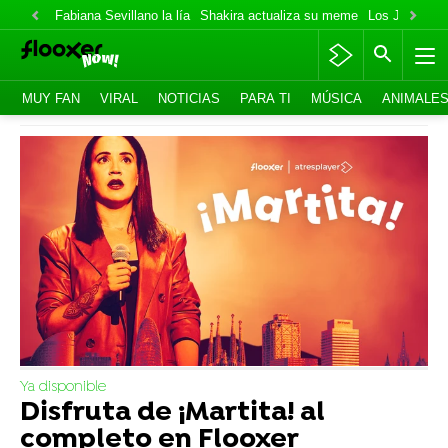
Fabiana Sevillano la lía
Shakira actualiza su meme
Los Jonas va
MUY FAN
VIRAL
NOTICIAS
PARA TI
MÚSICA
ANIMALE
Ya disponible
Disfruta de ¡Martita! al
completo en Flooxer