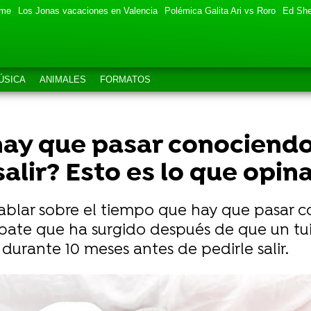
eme
Los Jonas vacaciones en Valencia
Polémica Galita Ari vs Roro
Ed She
ÚSICA
ANIMALES
FORMATOS
ay que pasar conociendo
salir? Esto es lo que opin
 hablar sobre el tiempo que hay que pasar
ebate que ha surgido después de que un tu
durante 10 meses antes de pedirle salir.