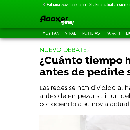
Fabiana Sevillano la lía
Shakira actualiza su m
MUY FAN
VIRAL
NOTICIAS
PARA TI
M
NUEVO DEBATE
¿Cuánto tiempo h
antes de pedirle 
Las redes se han dividido al
antes de empezar salir, un d
conociendo a su novia actual 