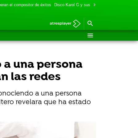
eran el compositor de éxitos
Disco Karol G y sus colaboraciones
Aitana y
 a una persona
an las redes
 conociendo a una persona
itero revelara que ha estado