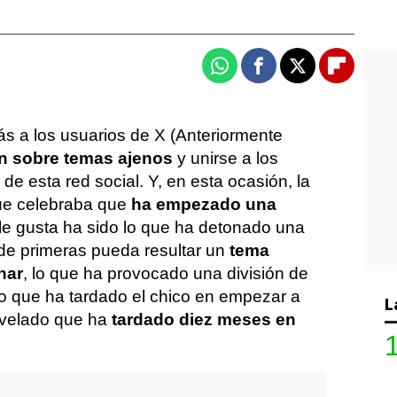
Whatsapp
Facebook
X
Flipboa
s a los usuarios de X (Anteriormente
ón sobre temas ajenos
y unirse a los
e esta red social. Y, en esta ocasión, la
que celebraba que
ha empezado una
 le gusta ha sido lo que ha detonado una
de primeras pueda resultar un
tema
nar
, lo que ha provocado una división de
po que ha tardado el chico en empezar a
L
revelado que ha
tardado diez meses en