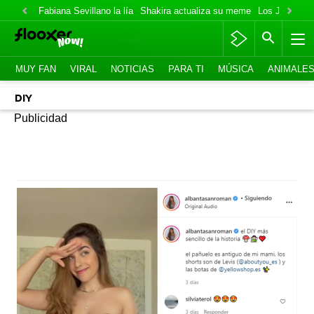
Fabiana Sevillano la lía
Shakira actualiza su meme
Los Jonas va
MUY FAN
VIRAL
NOTICIAS
PARA TI
MÚSICA
ANIMALE
DIY