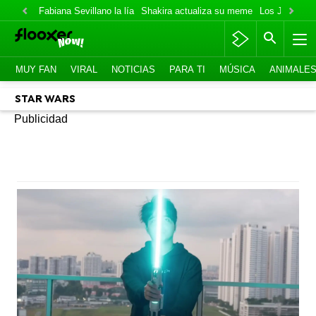
Fabiana Sevillano la lía
Shakira actualiza su meme
Los Jonas va
MUY FAN
VIRAL
NOTICIAS
PARA TI
MÚSICA
ANIMALE
STAR WARS