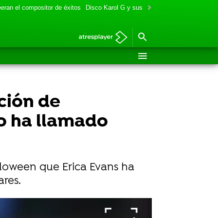
eran el compositor de éxitos
Disco Karol G y sus colaboraciones
Aitana y
ción de
o ha llamado
lloween que Erica Evans ha
res.
oween