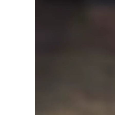
Flooxer Now
Publicado:
22 de octubre de 2023, 17:24
Este escalofriante vídeo 