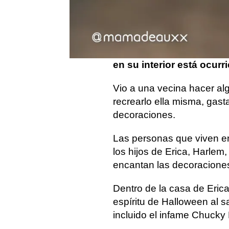
Halloween de una mujer 
brutales.
Erica Evans, de 39 años
ventana del piso de arrib
en su interior está ocurr
Vio a una vecina hacer al
recrearlo ella misma, gas
decoraciones.
Las personas que viven en
los hijos de Erica, Harlem,
encantan las decoraciones
Dentro de la casa de Erica
espíritu de Halloween al 
incluido el infame Chucky 