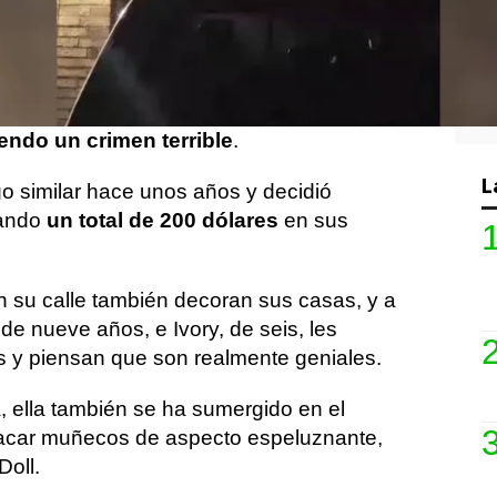
estadounidense que no pueden ser más
, compró un proyector que ilumina la
a de su casa,
haciendo que parezca que
iendo un crimen terrible
.
L
go similar hace unos años y decidió
tando
un total de 200 dólares
en sus
 su calle también decoran sus casas, y a
 de nueve años, e Ivory, de seis, les
 y piensan que son realmente geniales.
, ella también se ha sumergido en el
sacar muñecos de aspecto espeluznante,
Doll.