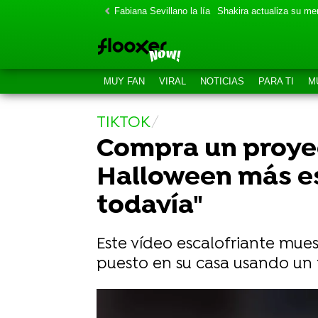
Fabiana Sevillano la lía
Shakira actualiza su m
MUY FAN
VIRAL
NOTICIAS
PARA TI
M
TIKTOK
Compra un proyec
Halloween más es
todavía"
Este vídeo escalofriante mue
puesto en su casa usando un
20 personas que ya han ganado Ha