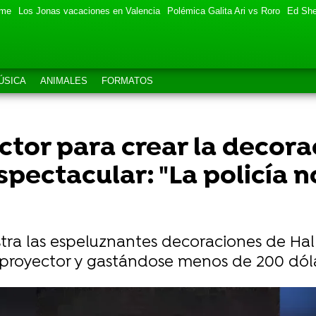
eme
Los Jonas vacaciones en Valencia
Polémica Galita Ari vs Roro
Ed She
ÚSICA
ANIMALES
FORMATOS
tor para crear la decora
pectacular: "La policía n
stra las espeluznantes decoraciones de Ha
 proyector y gastándose menos de 200 dóla
lloween 2023 con sus disfraces antes de que sea Hall