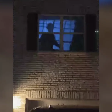
Whatsapp
Facebook
X
Flipboa
muestra las espeluznantes decoraciones de