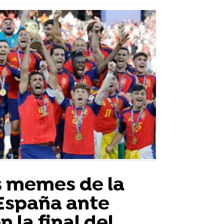
s memes de la
 España ante
 la final del