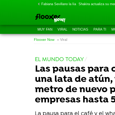
Fabiana Sevillano la lía
Shakira actualiza su m
MUY FAN
VIRAL
NOTICIAS
PARA TI
M
Flooxer Now
» Viral
EL MUNDO TODAY
Las pausas para c
una lata de atún,
metro de nuevo pa
empresas hasta 5
La pausa para el café y el wh