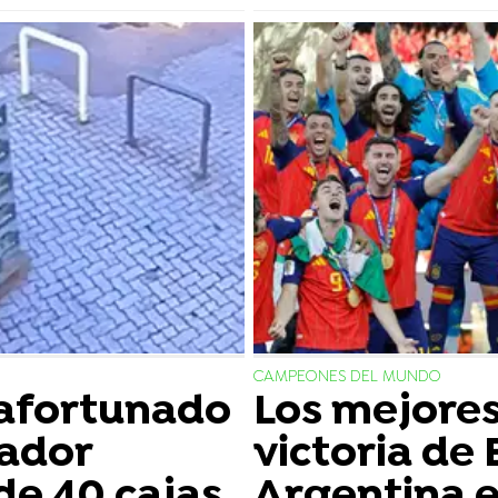
CAMPEONES DEL MUNDO
afortunado
Los mejore
jador
victoria de
de 40 cajas
Argentina en