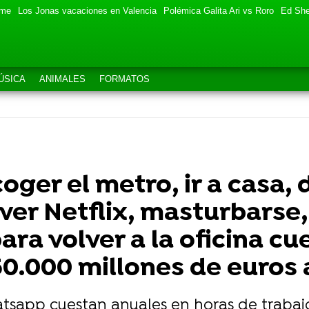
eme
Los Jonas vacaciones en Valencia
Polémica Galita Ari vs Roro
Ed She
ÚSICA
ANIMALES
FORMATOS
oger el metro, ir a casa,
 ver Netflix, masturbarse,
ra volver a la oficina cu
0.000 millones de euros 
atsapp cuestan anuales en horas de trabajo