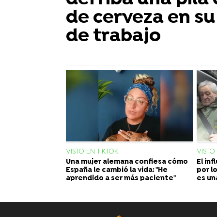
de cerveza en su
de trabajo
VISTO EN TIKTOK
VISTO
Una mujer alemana confiesa cómo
El in
España le cambió la vida: "He
por l
aprendido a ser más paciente"
es un