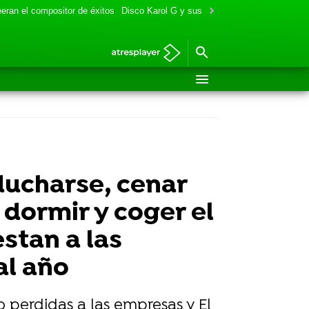
eran el compositor de éxitos
Disco Karol G y sus colaboraciones
Aitana y
 ducharse, cenar
 dormir y coger el
estan a las
al año
 perdidas a las empresas y El