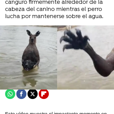
canguro firmemente alrededor de la
cabeza del canino mientras el perro
lucha por mantenerse sobre el agua.
Una mujer conmociona a las redes al coger a
un canguro por la cola
Flooxer Now
Publicado:
17 de octubre de 2023, 13:23
Whatsapp
Facebook
X
Flipboard
Este vídeo muestra el impactante momento en