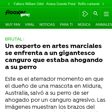
Fallece William Orbit
Ariana Grande Petal
RoRo cantando
IlloJu
MUY FAN
VIRAL
NOTICIAS
PARA TI
MÚSICA
ANIMALE
BRUTAL
Un experto en artes marciales
se enfrenta a un gigantesco
canguro que estaba ahogando
a su perro
Este es el aterrador momento en que
el dueño de una mascota en Midura,
Australia, salvó a su perro de ser
ahogado por un canguro agresivo. Las
imágenes muestran los brazos del