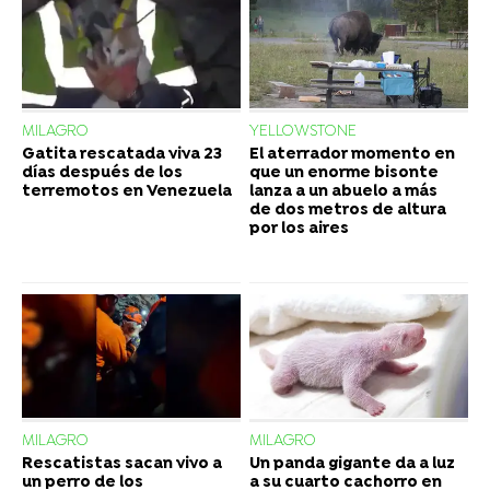
MILAGRO
YELLOWSTONE
Gatita rescatada viva 23
El aterrador momento en
días después de los
que un enorme bisonte
terremotos en Venezuela
lanza a un abuelo a más
de dos metros de altura
por los aires
MILAGRO
MILAGRO
Rescatistas sacan vivo a
Un panda gigante da a luz
un perro de los
a su cuarto cachorro en