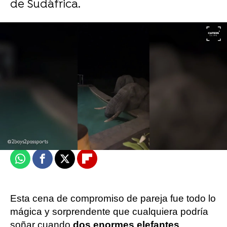
de Sudáfrica.
Un elefante enfadado carga contra un jeep al
que se le rompe el motor en un Safari
Flooxer Now
Publicado:
05 de diciembre de 2023, 16:56
Whatsapp
Facebook
X
Flipboard
Esta cena de compromiso de pareja fue todo lo
mágica y sorprendente que cualquiera podría
soñar cuando
dos enormes elefantes