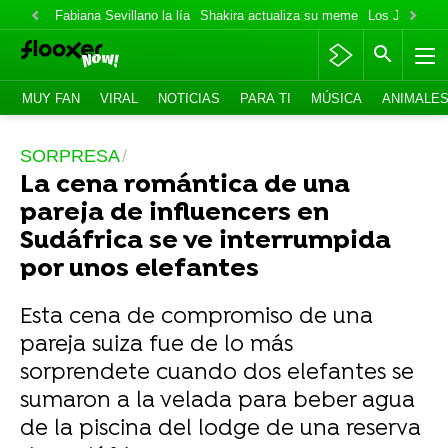
Fabiana Sevillano la lía
Shakira actualiza su meme
Los Jonas va
MUY FAN
VIRAL
NOTICIAS
PARA TI
MÚSICA
ANIMALE
SORPRESA
La cena romántica de una
pareja de influencers en
Sudáfrica se ve interrumpida
por unos elefantes
Esta cena de compromiso de una
pareja suiza fue de lo más
sorprendete cuando dos elefantes se
sumaron a la velada para beber agua
de la piscina del lodge de una reserva