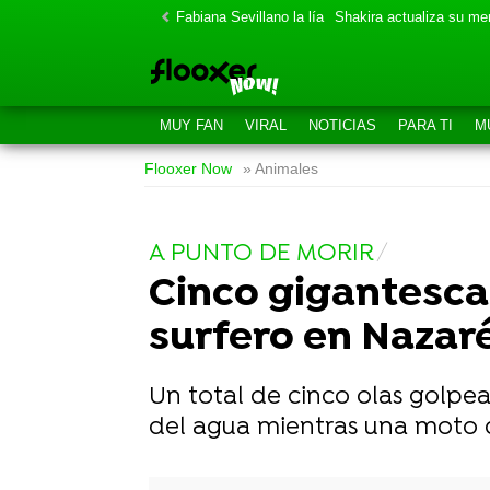
Fabiana Sevillano la lía
Shakira actualiza su m
MUY FAN
VIRAL
NOTICIAS
PARA TI
M
Flooxer Now
» Animales
A PUNTO DE MORIR
Cinco gigantesca
surfero en Nazar
Un total de cinco olas golpea
del agua mientras una moto d
-