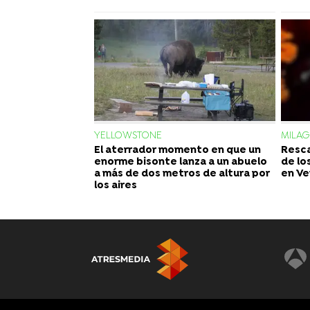
YELLOWSTONE
MILA
El aterrador momento en que un
Resca
enorme bisonte lanza a un abuelo
de lo
a más de dos metros de altura por
en Ve
los aires