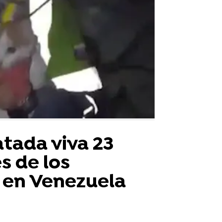
atada viva 23
s de los
 en Venezuela