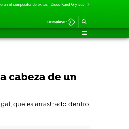
eran el compositor de éxitos
Disco Karol G y sus colaboraciones
Aitana y
la cabeza de un
ugal, que es arrastrado dentro