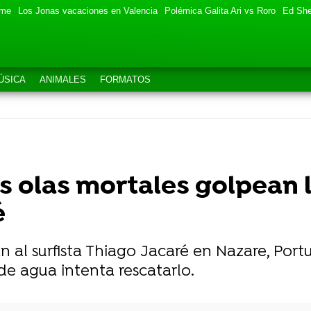
eme
Los Jonas vacaciones en Valencia
Polémica Galita Ari vs Roro
Ed She
ÚSICA
ANIMALES
FORMATOS
s olas mortales golpean 
é
n al surfista Thiago Jacaré en Nazare, Port
e agua intenta rescatarlo.