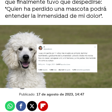
que finalmente tuvo que despedirse:
"Quien ha perdido una mascota podrá
entender la inmensidad de mi dolor".
El autobús escolar de perros que se ha
convertido en una sensación en redes
sociales
Juan Ceñal
Publicado:
17 de agosto de 2023, 14:47
Whatsapp
Facebook
X
Flipboard