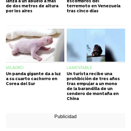
lanza a un abuelo a más
escombros del
de dos metros de altura
terremoto en Venezuela
por los aires
tras cinco días
MILAGRO
LAMENTABLE
Un panda gigante da a luz
Un turista recibe una
a su cuarto cachorro en
prohibición de tres años
Corea del Sur
tras empujar a un mono
de la barandilla de un
sendero de montaña en
China