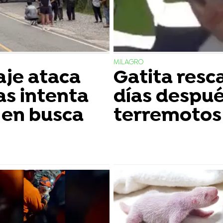
MILAGRO
aje ataca
Gatita resc
as intenta
días despué
s en busca
terremotos