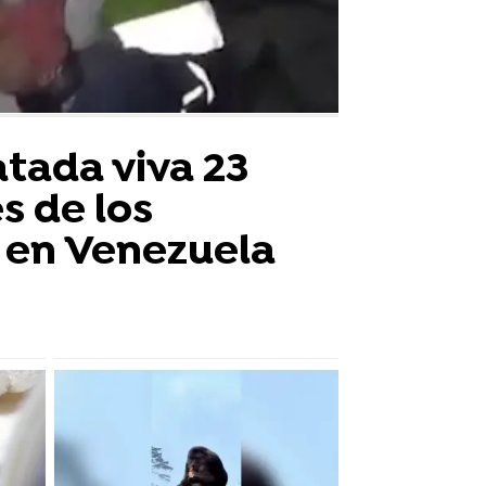
atada viva 23
s de los
 en Venezuela