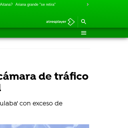
 Aitana?
Ariana grande "se retira"
 cámara de tráfico
d
culaba' con exceso de