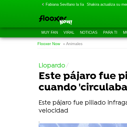
Fabiana Sevillano la lía
Shakira actualiza su m
MUY FAN
VIRAL
NOTICIAS
PARA TI
M
Flooxer Now
» Animales
Liopardo
Este pájaro fue p
cuando 'circulaba
Este pájaro fue pillado infra
velocidad
-