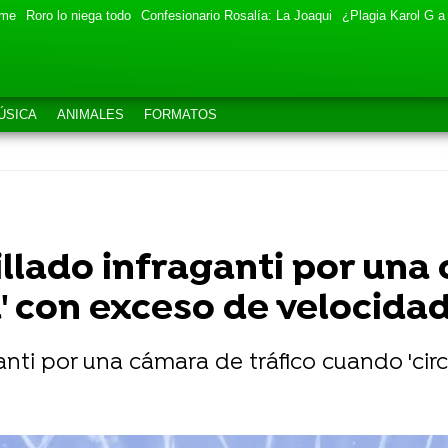
eme
Roro lo niega todo
Confesionario Rosalía: La Joaqui
¿Plagia Karol G a
ÚSICA
ANIMALES
FORMATOS
illado infraganti por una
' con exceso de velocida
ganti por una cámara de tráfico cuando 'cir