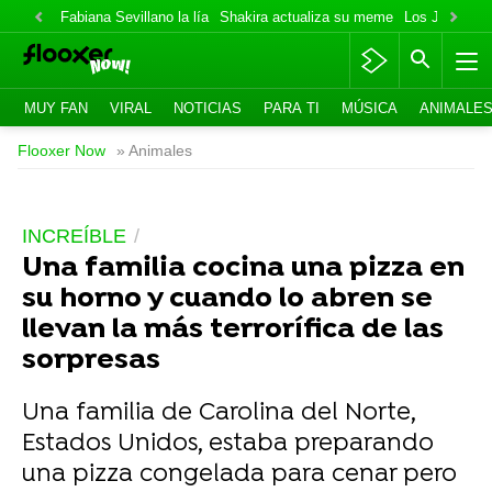
Fabiana Sevillano la lía
Shakira actualiza su meme
Los Jonas va
MUY FAN
VIRAL
NOTICIAS
PARA TI
MÚSICA
ANIMALE
Flooxer Now
» Animales
INCREÍBLE
Una familia cocina una pizza en
su horno y cuando lo abren se
llevan la más terrorífica de las
sorpresas
Una familia de Carolina del Norte,
Estados Unidos, estaba preparando
una pizza congelada para cenar pero