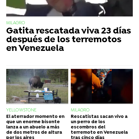
MILAGRO
Gatita rescatada viva 23 días
después de los terremotos
en Venezuela
YELLOWSTONE
MILAGRO
El aterrador momento en
Rescatistas sacan vivo a
que un enorme bisonte
un perro de los
lanza a un abuelo a más
escombros del
de dos metros de altura
terremoto en Venezuela
por los aires
tras cinco días