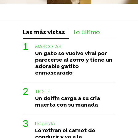
Las más vistas
Lo último
MASCOTAS
Un gato se vuelve viral por
parecerse al zorro y tiene un
adorable gatito
enmascarado
TRISTE
Un delfín carga a su cría
muerta con su manada
Liopardo
Le retiran el carnet de
conducir y va a la