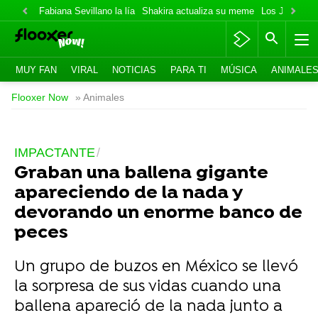
Fabiana Sevillano la lía
Shakira actualiza su meme
Los Jonas va
MUY FAN
VIRAL
NOTICIAS
PARA TI
MÚSICA
ANIMALE
Flooxer Now
» Animales
IMPACTANTE
Graban una ballena gigante
apareciendo de la nada y
devorando un enorme banco de
peces
Un grupo de buzos en México se llevó
la sorpresa de sus vidas cuando una
ballena apareció de la nada junto a