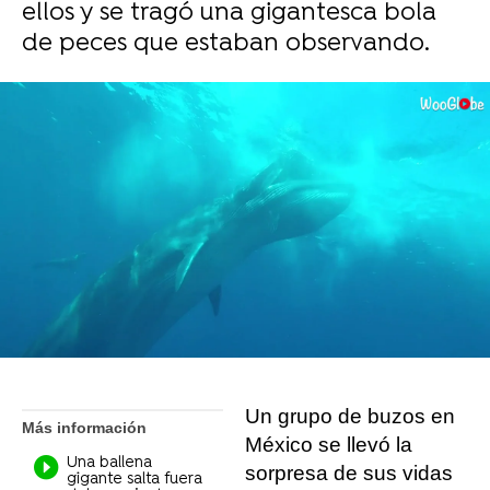
ellos y se tragó una gigantesca bola
de peces que estaban observando.
Liopardo
Madrid
Publicado:
05 de noviembre de 2021, 14:24
Whatsapp
Facebook
X
Flipboard
Un grupo de buzos en
Más información
México se llevó la
Una ballena
sorpresa de sus vidas
gigante salta fuera