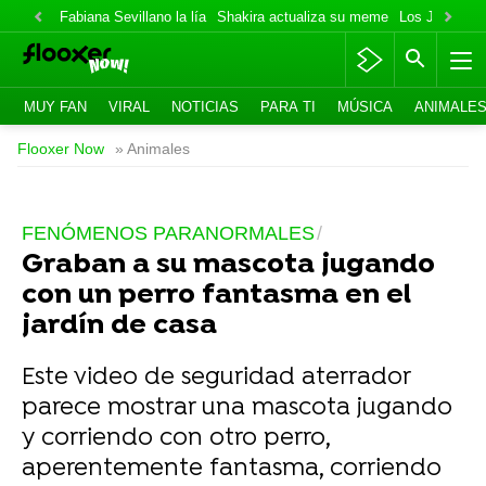
Fabiana Sevillano la lía
Shakira actualiza su meme
Los Jonas va
MUY FAN
VIRAL
NOTICIAS
PARA TI
MÚSICA
ANIMALE
Flooxer Now
» Animales
FENÓMENOS PARANORMALES
Graban a su mascota jugando
con un perro fantasma en el
jardín de casa
Este video de seguridad aterrador
parece mostrar una mascota jugando
y corriendo con otro perro,
aperentemente fantasma, corriendo