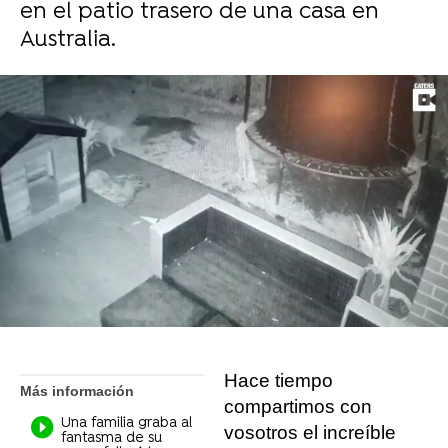
en el patio trasero de una casa en
Australia.
Liopardo
Madrid
Publicado:
19 de noviembre de 2021, 15:09
Whatsapp
Facebook
X
Flipboard
Hace tiempo
Más información
compartimos con
Una familia graba al
vosotros el increíble
fantasma de su