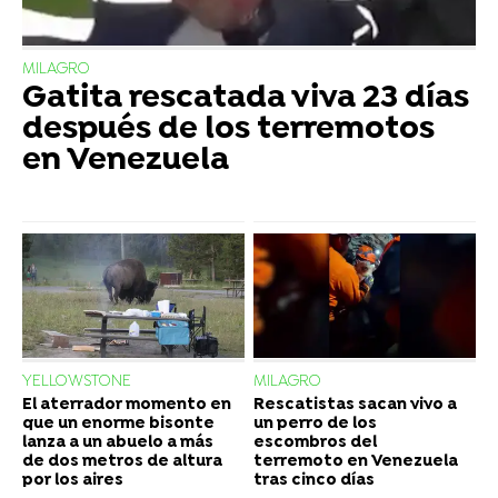
MILAGRO
Gatita rescatada viva 23 días
después de los terremotos
en Venezuela
YELLOWSTONE
MILAGRO
El aterrador momento en
Rescatistas sacan vivo a
que un enorme bisonte
un perro de los
lanza a un abuelo a más
escombros del
de dos metros de altura
terremoto en Venezuela
por los aires
tras cinco días