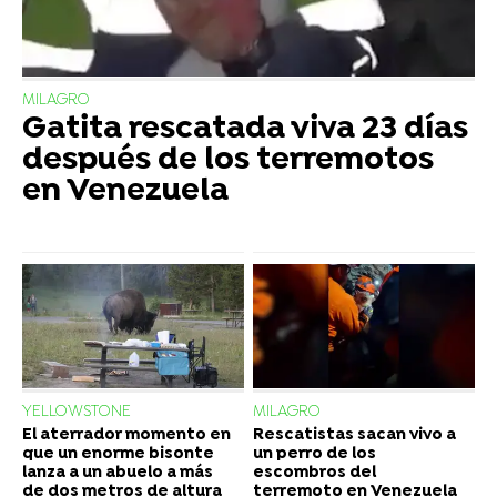
MILAGRO
Gatita rescatada viva 23 días
después de los terremotos
en Venezuela
YELLOWSTONE
MILAGRO
El aterrador momento en
Rescatistas sacan vivo a
que un enorme bisonte
un perro de los
lanza a un abuelo a más
escombros del
de dos metros de altura
terremoto en Venezuela