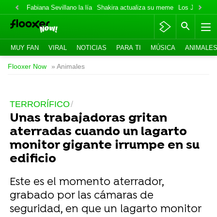
Fabiana Sevillano la lía
Shakira actualiza su meme
Los Jonas va
MUY FAN
VIRAL
NOTICIAS
PARA TI
MÚSICA
ANIMALE
Flooxer Now
» Animales
TERRORÍFICO
Unas trabajadoras gritan
aterradas cuando un lagarto
monitor gigante irrumpe en su
edificio
Este es el momento aterrador,
grabado por las cámaras de
seguridad, en que un lagarto monitor