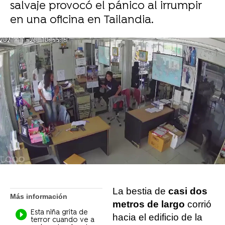
salvaje provocó el pánico al irrumpir
en una oficina en Tailandia.
Liopardo
Madrid
Publicado:
30 de noviembre de 2021, 09:31
Whatsapp
Facebook
X
Flipboard
La bestia de
casi dos
Más información
metros de largo
corrió
Esta niña grita de
hacia el edificio de la
terror cuando ve a