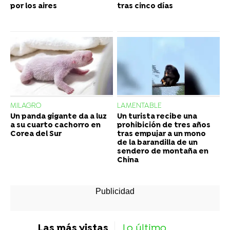
por los aires
tras cinco días
MILAGRO
LAMENTABLE
Un panda gigante da a luz
Un turista recibe una
a su cuarto cachorro en
prohibición de tres años
Corea del Sur
tras empujar a un mono
de la barandilla de un
sendero de montaña en
China
Las más vistas
Lo último