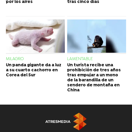
por los aires
tras cinco días
MILAGRO
LAMENTABLE
Un panda gigante da a luz
Un turista recibe una
a su cuarto cachorro en
prohibición de tres años
Corea del Sur
tras empujar a un mono
de la barandilla de un
sendero de montaña en
China