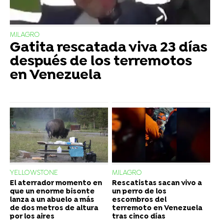
MILAGRO
Gatita rescatada viva 23 días
después de los terremotos
en Venezuela
YELLOWSTONE
MILAGRO
El aterrador momento en
Rescatistas sacan vivo a
que un enorme bisonte
un perro de los
lanza a un abuelo a más
escombros del
de dos metros de altura
terremoto en Venezuela
por los aires
tras cinco días