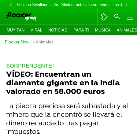
Fabiana Sevillano la lía
Shakira actualiza su meme
Los Jonas va
MUY FAN
VIRAL
NOTICIAS
PARA TI
MÚSICA
ANIMALE
Flooxer Now
» Animales
SORPRENDENTE
VÍDEO: Encuentran un
diamante gigante en la India
valorado en 58.000 euros
La piedra preciosa será subastada y el
minero que la encontró se llevará el
dinero recaudado tras pagar
impuestos.