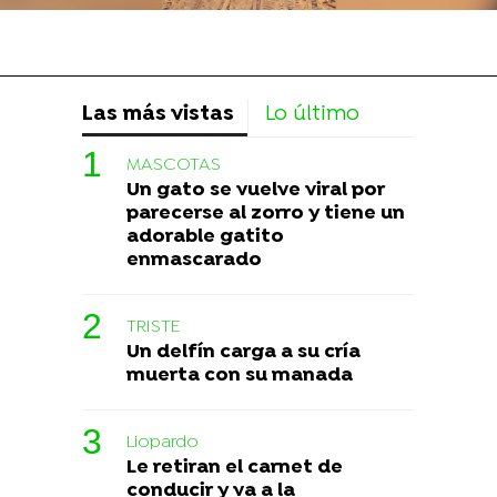
Las más vistas
Lo último
MASCOTAS
Un gato se vuelve viral por
parecerse al zorro y tiene un
adorable gatito
enmascarado
TRISTE
Un delfín carga a su cría
muerta con su manada
Liopardo
Le retiran el carnet de
conducir y va a la