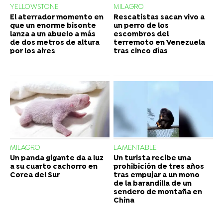
YELLOWSTONE
MILAGRO
El aterrador momento en
Rescatistas sacan vivo a
que un enorme bisonte
un perro de los
lanza a un abuelo a más
escombros del
de dos metros de altura
terremoto en Venezuela
por los aires
tras cinco días
MILAGRO
LAMENTABLE
Un panda gigante da a luz
Un turista recibe una
a su cuarto cachorro en
prohibición de tres años
Corea del Sur
tras empujar a un mono
de la barandilla de un
sendero de montaña en
China