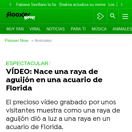
Fabiana Sevillano la lía
Shakira actualiza su meme
Los Jonas va
MUY FAN
VIRAL
NOTICIAS
PARA TI
MÚSICA
ANIMALE
Flooxer Now
» Animales
ESPECTACULAR
VÍDEO: Nace una raya de
aguijón en una acuario de
Florida
El precioso vídeo grabado por unos
visitantes muestra como una raya de
aguijón dió a luz a una raya en un
acuario de Florida.