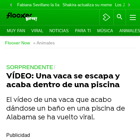
Fabiana Sevillano la lía
Shakira actualiza su meme
Los Jonas va
MUY FAN
VIRAL
NOTICIAS
PARA TI
MÚSICA
ANIMALE
Flooxer Now
» Animales
SORPRENDENTE
VÍDEO: Una vaca se escapa y
acaba dentro de una piscina
El vídeo de una vaca que acabo
dándose un baño en una piscina de
Alabama se ha vuelto viral.
-