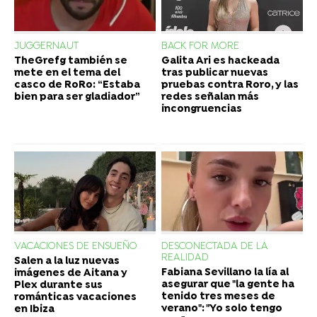
JUGGERNAUT
BACK FOR MORE
TheGrefg también se
Galita Ari es hackeada
mete en el tema del
tras publicar nuevas
casco de RoRo: “Estaba
pruebas contra Roro, y las
bien para ser gladiador”
redes señalan más
incongruencias
VACACIONES DE ENSUEÑO
DESCONECTADA DE LA
REALIDAD
Salen a la luz nuevas
Fabiana Sevillano la lía al
imágenes de Aitana y
asegurar que "la gente ha
Plex durante sus
tenido tres meses de
románticas vacaciones
verano": "Yo solo tengo
en Ibiza