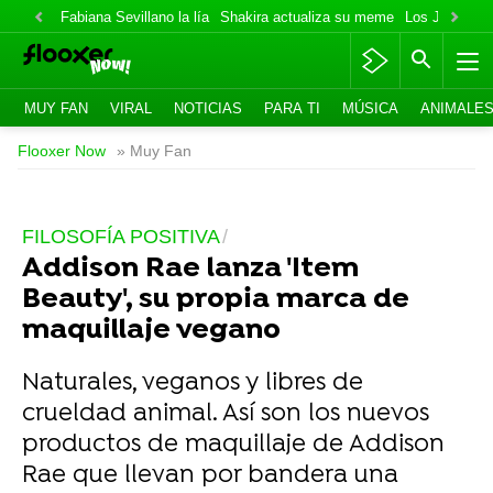
Fabiana Sevillano la lía
Shakira actualiza su meme
Los Jonas va
MUY FAN
VIRAL
NOTICIAS
PARA TI
MÚSICA
ANIMALE
Flooxer Now
» Muy Fan
FILOSOFÍA POSITIVA
Addison Rae lanza 'Item
Beauty', su propia marca de
maquillaje vegano
Naturales, veganos y libres de
crueldad animal. Así son los nuevos
productos de maquillaje de Addison
Rae que llevan por bandera una