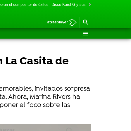
eran el compositor de éxitos
Disco Karol G y sus colaboraciones
Aitana y
 La Casita de
morables, invitados sorpresa
a. Ahora, Marina Rivers ha
poner el foco sobre las