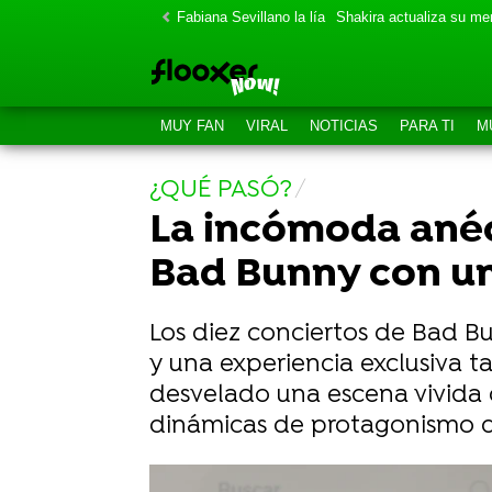
Fabiana Sevillano la lía
Shakira actualiza su m
MUY FAN
VIRAL
NOTICIAS
PARA TI
M
¿QUÉ PASÓ?
La incómoda anéc
Bad Bunny con u
Los diez conciertos de Bad B
y una experiencia exclusiva 
desvelado una escena vivida d
dinámicas de protagonismo qu