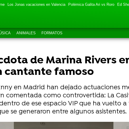
eme
Los Jonas vacaciones en Valencia
Polémica Galita Ari vs Roro
Ed She
ÚSICA
ANIMALES
FORMATOS
dota de Marina Rivers en
n cantante famoso
unny en Madrid han dejado actuaciones me
tan comentada como controvertida: La Casit
entro de ese espacio VIP que ha vuelto a 
e se generaron entre algunos asistentes.