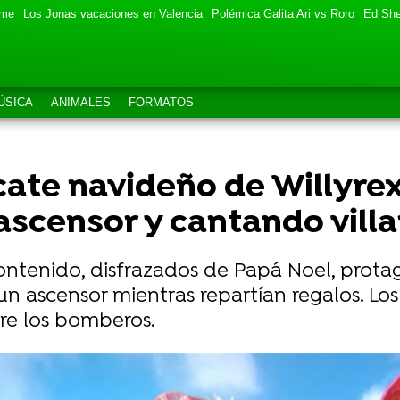
eme
Los Jonas vacaciones en Valencia
Polémica Galita Ari vs Roro
Ed She
ÚSICA
ANIMALES
FORMATOS
cate navideño de Willyrex,
ascensor y cantando vill
ontenido, disfrazados de Papá Noel, protag
n ascensor mientras repartían regalos. Los 
tre los bomberos.