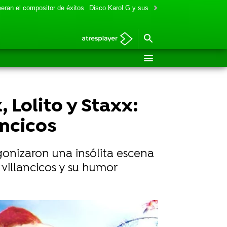
eran el compositor de éxitos
Disco Karol G y sus colaboraciones
Aitana y
 Lolito y Staxx:
ancicos
onizaron una insólita escena
villancicos y su humor