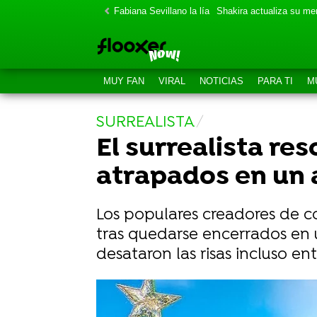
Fabiana Sevillano la lía
Shakira actualiza su m
MUY FAN
VIRAL
NOTICIAS
PARA TI
M
SURREALISTA
El surrealista res
atrapados en un 
Los populares creadores de c
tras quedarse encerrados en u
desataron las risas incluso en