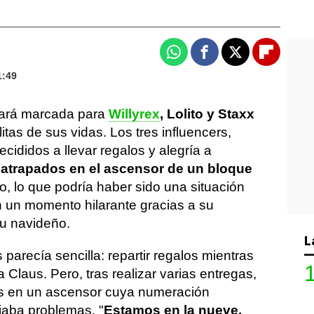
Whatsapp
Facebook
X
Flipboa
1:49
ará marcada para
Willyrex
, Lolito y Staxx
tas de sus vidas. Los tres influencers,
cididos a llevar regalos y alegría a
n
atrapados en el ascensor de un bloque
o, lo que podría haber sido una situación
n un momento hilarante gracias a su
tu navideño.
L
 parecía sencilla: repartir regalos mientras
 Claus. Pero, tras realizar varias entregas,
s en un ascensor cuya numeración
iaba problemas. "
Estamos en la nueve,