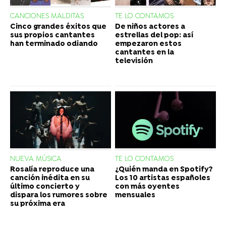
CANCIONES MALDITAS
TE LO CONTAMOS
Cinco grandes éxitos que
De niños actores a
sus propios cantantes
estrellas del pop: así
han terminado odiando
empezaron estos
cantantes en la
televisión
NUEVA MÚSICA
TE LO CONTAMOS
Rosalía reproduce una
¿Quién manda en Spotify?
canción inédita en su
Los 10 artistas españoles
último concierto y
con más oyentes
dispara los rumores sobre
mensuales
su próxima era