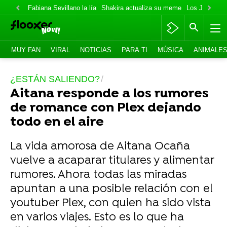
Fabiana Sevillano la lía
Shakira actualiza su meme
Los Jonas va
MUY FAN
VIRAL
NOTICIAS
PARA TI
MÚSICA
ANIMALE
¿ESTÁN SALIENDO?
Aitana responde a los rumores
de romance con Plex dejando
todo en el aire
La vida amorosa de Aitana Ocaña
vuelve a acaparar titulares y alimentar
rumores. Ahora todas las miradas
apuntan a una posible relación con el
youtuber Plex, con quien ha sido vista
en varios viajes. Esto es lo que ha