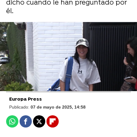
dicho cuando le han preguntado por
él.
Europa Press
Aitana confiesa su inesperado vínculo
inesperado con ChatGPT: "Le llamo José
Luis"
Europa Press
Publicado:
07 de mayo de 2025, 14:58
Whatsapp
Facebook
X
Flipboard