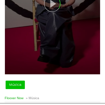
Música
Flooxer Now
» Música