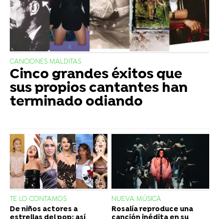
CANCIONES MALDITAS
Cinco grandes éxitos que
sus propios cantantes han
terminado odiando
TE LO CONTAMOS
NUEVA MÚSICA
De niños actores a
Rosalía reproduce una
estrellas del pop: así
canción inédita en su