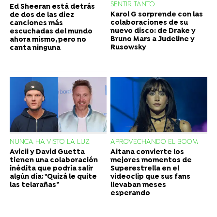
SENTIR TANTO
Ed Sheeran está detrás
Karol G sorprende con las
de dos de las diez
colaboraciones de su
canciones más
nuevo disco: de Drake y
escuchadas del mundo
Bruno Mars a Judeline y
ahora mismo, pero no
Rusowsky
canta ninguna
NUNCA HA VISTO LA LUZ
APROVECHANDO EL BOOM
Avicii y David Guetta
Aitana convierte los
tienen una colaboración
mejores momentos de
inédita que podría salir
Superestrella en el
algún día: "Quizá le quite
videoclip que sus fans
las telarañas”
llevaban meses
esperando