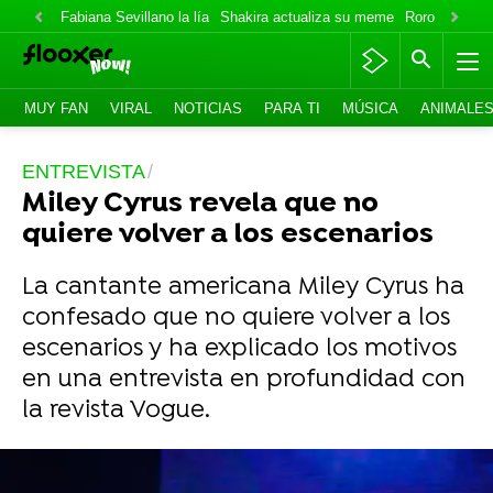
Fabiana Sevillano la lía
Shakira actualiza su meme
Roro lo niega
MUY FAN
VIRAL
NOTICIAS
PARA TI
MÚSICA
ANIMALE
ENTREVISTA
Miley Cyrus revela que no
quiere volver a los escenarios
La cantante americana Miley Cyrus ha
confesado que no quiere volver a los
escenarios y ha explicado los motivos
en una entrevista en profundidad con
la revista Vogue.