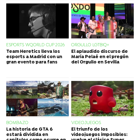
ESPORTS WQORLD CUP 2026
ORGULLO LGTBIQ+
Team Heretics lleva los
El aplaudido discurso de
esports a Madrid con un
María Pelaé en el pregón
gran evento para fans
del Orgullo en Sevilla
BOMBAZO
VIDEOJUEGOS
La historia de GTA 6
El triunfo de los
estará dividida en
videojuegos imposibles: