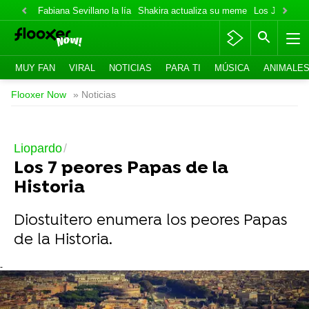
Fabiana Sevillano la lía
Shakira actualiza su meme
Los Jonas va
MUY FAN
VIRAL
NOTICIAS
PARA TI
MÚSICA
ANIMALE
Flooxer Now
» Noticias
Liopardo
Los 7 peores Papas de la
Historia
Diostuitero enumera los peores Papas
de la Historia.
-