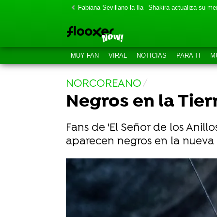
Fabiana Sevillano la lía
Shakira actualiza su m
MUY FAN
VIRAL
NOTICIAS
PARA TI
M
NORCOREANO
Negros en la Tier
Fans de 'El Señor de los Anill
aparecen negros en la nueva 