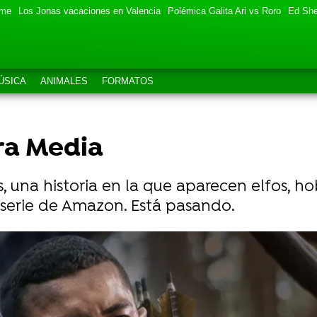
eme
Los Jonas vacaciones en Valencia
Polémica Galita Ari vs Roro
Ed She
ÚSICA
ANIMALES
FORMATOS
ra Media
os, una historia en la que aparecen elfos, ho
serie de Amazon. Está pasando.