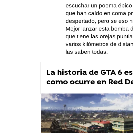
escuchar un poema épico 
que han caído en coma pro
despertado, pero se eso 
Mejor lanzar esta bomba d
que tiene las orejas punt
varios kilómetros de dist
las saben todas.
La historia de GTA 6 e
como ocurre en Red D
El Señor de los Anillos