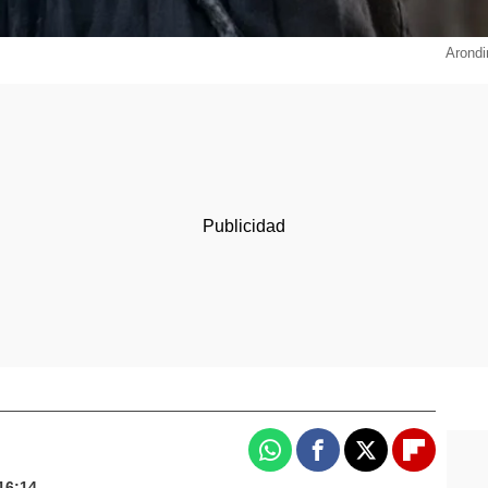
Arondi
Whatsapp
Facebook
X
Flipboa
16:14