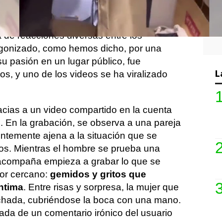
hablando de
una pareja que ha sido
aciones sexuales en el probador de una
 de reacciones diversas entre los
agonizado, como hemos dicho, por una
su pasión en un lugar público, fue
L
gos, y uno de los videos se ha viralizado
acias a un video compartido en la cuenta
2
. En la grabación, se observa a una pareja
entemente ajena a la situación que se
os. Mientras el hombre se prueba una
 acompaña empieza a grabar lo que se
or cercano:
gemidos y gritos que
ntima
. Entre risas y sorpresa, la mujer que
uchada, cubriéndose la boca con una mano.
da de un comentario irónico del usuario