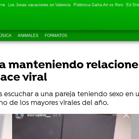
eme
Los Jonas vacaciones en Valencia
Polémica Galita Ari vs Roro
Ed She
ÚSICA
ANIMALES
FORMATOS
eja manteniendo relacion
ace viral
s escuchar a una pareja teniendo sexo en
no de los mayores virales del año.
 evitar que le roben en los Sanfermines que ha vuelt