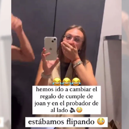
Whatsapp
Facebook
X
Flipboa
 en internet con cosas insólitas. En las
tas cosas se ha hecho
megaviral
.