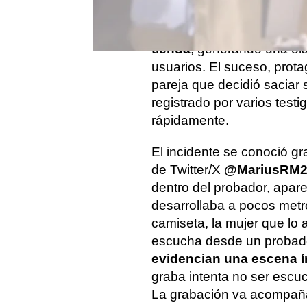
Concretamente estamos 
pillada manteniendo rel
tienda
, generando una ola
usuarios. El suceso, prot
pareja que decidió saciar 
registrado por varios testi
rápidamente.
El incidente se conoció gr
de Twitter/X
@MariusRM
dentro del probador, apar
desarrollaba a pocos metr
camiseta, la mujer que lo
escucha desde un probad
evidencian una escena í
graba intenta no ser esc
La grabación va acompaña