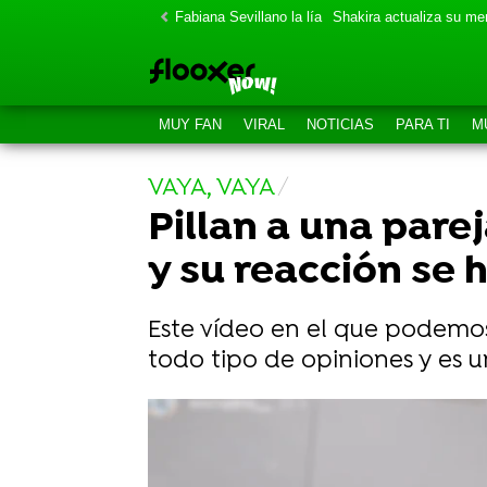
Fabiana Sevillano la lía
Shakira actualiza su m
MUY FAN
VIRAL
NOTICIAS
PARA TI
M
VAYA, VAYA
Pillan a una par
y su reacción se h
Este vídeo en el que podemo
todo tipo de opiniones y es u
El astuto truco de un hombre para
flipando!