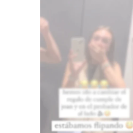
Juan Carrasco
Publicado:
09 de julio de 2024, 12:24
Todos los días nos topamos
últimas horas, una de es