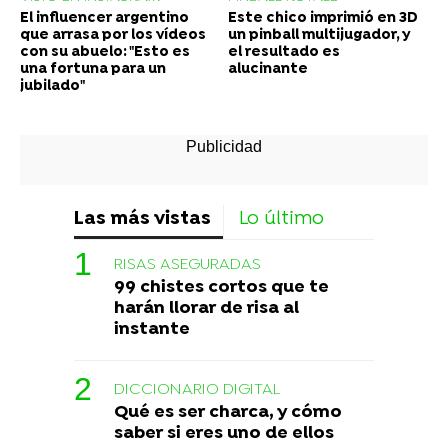
El influencer argentino
Este chico imprimió en 3D
que arrasa por los vídeos
un pinball multijugador, y
con su abuelo: "Esto es
el resultado es
una fortuna para un
alucinante
jubilado"
Las más vistas
Lo último
RISAS ASEGURADAS
99 chistes cortos que te
harán llorar de risa al
instante
DICCIONARIO DIGITAL
Qué es ser charca, y cómo
saber si eres uno de ellos