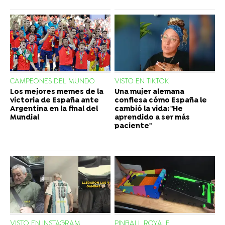
CAMPEONES DEL MUNDO
VISTO EN TIKTOK
Los mejores memes de la
Una mujer alemana
victoria de España ante
confiesa cómo España le
Argentina en la final del
cambió la vida: "He
Mundial
aprendido a ser más
paciente"
VISTO EN INSTAGRAM
PINBALL ROYALE