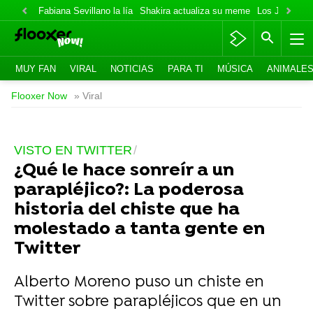
Fabiana Sevillano la lía
Shakira actualiza su meme
Los Jonas va
MUY FAN
VIRAL
NOTICIAS
PARA TI
MÚSICA
ANIMALE
Flooxer Now
» Viral
VISTO EN TWITTER
¿Qué le hace sonreír a un
parapléjico?: La poderosa
historia del chiste que ha
molestado a tanta gente en
Twitter
Alberto Moreno puso un chiste en
Twitter sobre parapléjicos que en un