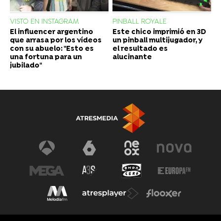
VISTO EN INSTAGRAM
PINBALL ROYALE
El influencer argentino
Este chico imprimió en 3D
que arrasa por los vídeos
un pinball multijugador, y
con su abuelo: "Esto es
el resultado es
una fortuna para un
alucinante
jubilado"