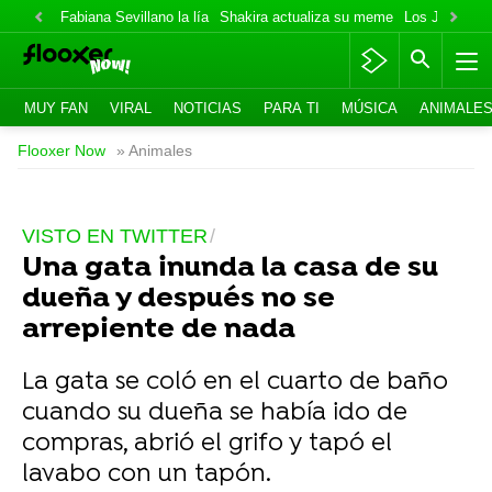
Fabiana Sevillano la lía
Shakira actualiza su meme
Los Jonas va
MUY FAN
VIRAL
NOTICIAS
PARA TI
MÚSICA
ANIMALE
Flooxer Now
» Animales
VISTO EN TWITTER
Una gata inunda la casa de su
dueña y después no se
arrepiente de nada
La gata se coló en el cuarto de baño
cuando su dueña se había ido de
compras, abrió el grifo y tapó el
lavabo con un tapón.