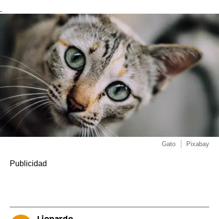
-
Gato
Pixabay