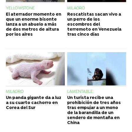
YELLOWSTONE
MILAGRO
El aterrador momento en
Rescatistas sacan vivo a
que un enorme bisonte
un perro de los
lanza a un abuelo a más
escombros del
de dos metros de altura
terremoto en Venezuela
por los aires
tras cinco días
MILAGRO
LAMENTABLE
Un panda gigante da a luz
Un turista recibe una
a su cuarto cachorro en
prohibición de tres años
Corea del Sur
tras empujar a un mono
de la barandilla de un
sendero de montaña en
China