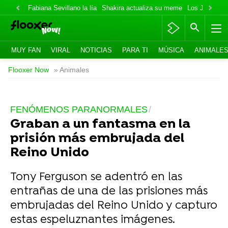
Fabiana Sevillano la lía
Shakira actualiza su meme
Los Jonas va
MUY FAN
VIRAL
NOTICIAS
PARA TI
MÚSICA
ANIMALE
Flooxer Now
» Animales
FENÓMENOS PARANORMALES
Graban a un fantasma en la
prisión más embrujada del
Reino Unido
Tony Ferguson se adentró en las
entrañas de una de las prisiones más
embrujadas del Reino Unido y capturo
estas espeluznantes imágenes.