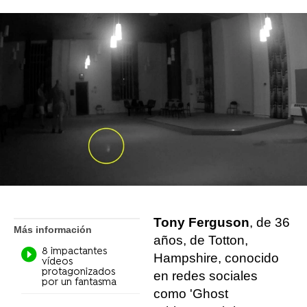
Liopardo
Madrid
Publicado:
27 de septiembre de 2021, 14:32
Whatsapp
Facebook
X
Flipboard
Tony Ferguson
, de 36
Más información
años, de Totton,
8 impactantes
Hampshire, conocido
vídeos
protagonizados
en redes sociales
por un fantasma
como 'Ghost