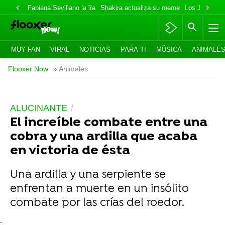
Fabiana Sevillano la lía
Shakira actualiza su meme
Los Jonas va
MUY FAN
VIRAL
NOTICIAS
PARA TI
MÚSICA
ANIMALE
Flooxer Now
» Animales
ALUCINANTE
El increíble combate entre una
cobra y una ardilla que acaba
en victoria de ésta
Una ardilla y una serpiente se
enfrentan a muerte en un insólito
combate por las crías del roedor.
-