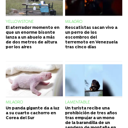
YELLOWSTONE
MILAGRO
El aterrador momento en
Rescatistas sacan vivo a
que un enorme bisonte
un perro de los
lanza a un abuelo a más
escombros del
de dos metros de altura
terremoto en Venezuela
por los aires
tras cinco días
MILAGRO
LAMENTABLE
Un panda gigante da a luz
Un turista recibe una
a su cuarto cachorro en
prohibición de tres años
Corea del Sur
tras empujar a un mono
de la barandilla de un
sendero de montaña en