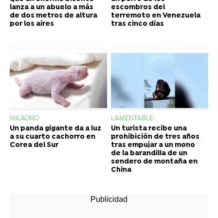
lanza a un abuelo a más
escombros del
de dos metros de altura
terremoto en Venezuela
por los aires
tras cinco días
MILAGRO
LAMENTABLE
Un panda gigante da a luz
Un turista recibe una
a su cuarto cachorro en
prohibición de tres años
Corea del Sur
tras empujar a un mono
de la barandilla de un
sendero de montaña en
China