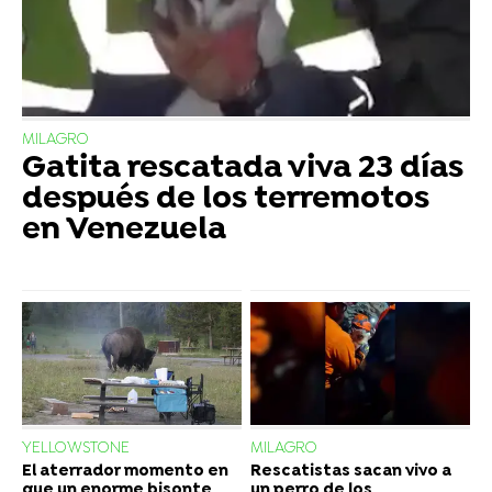
MILAGRO
Gatita rescatada viva 23 días
después de los terremotos
en Venezuela
YELLOWSTONE
MILAGRO
El aterrador momento en
Rescatistas sacan vivo a
que un enorme bisonte
un perro de los