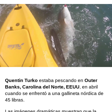
Flooxer Now
Madrid
Publicado:
07 de octubre de 2022, 15:17
Whatsapp
Facebook
X
Flipboard
Quentin Turko
estaba pescando en
Outer
Banks, Carolina del Norte, EEUU
, en abril
cuando se enfrentó a una gallineta nórdica de
45 libras.
Las imágenes dramáticas muestran que la