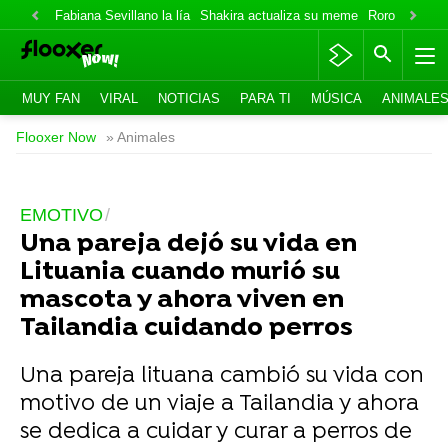
Fabiana Sevillano la lía
Shakira actualiza su meme
Roro lo niega
MUY FAN
VIRAL
NOTICIAS
PARA TI
MÚSICA
ANIMALE
Flooxer Now
» Animales
EMOTIVO
Una pareja dejó su vida en
Lituania cuando murió su
mascota y ahora viven en
Tailandia cuidando perros
Una pareja lituana cambió su vida con
motivo de un viaje a Tailandia y ahora
se dedica a cuidar y curar a perros de