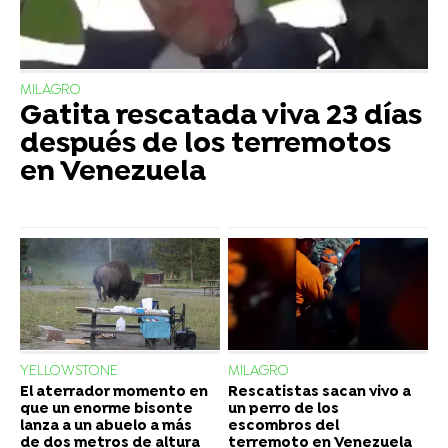
MILAGRO
Gatita rescatada viva 23 días
después de los terremotos
en Venezuela
YELLOWSTONE
MILAGRO
El aterrador momento en
Rescatistas sacan vivo a
que un enorme bisonte
un perro de los
lanza a un abuelo a más
escombros del
de dos metros de altura
terremoto en Venezuela