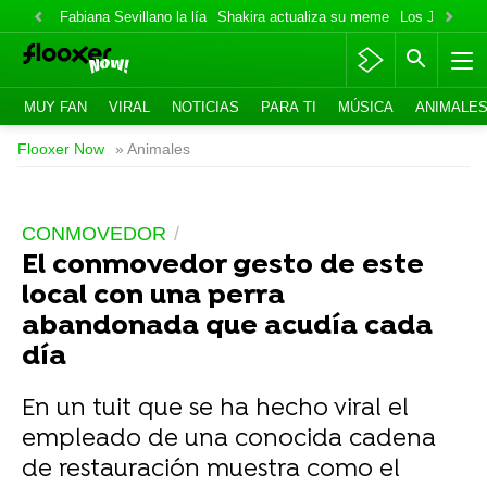
Fabiana Sevillano la lía
Shakira actualiza su meme
Los Jonas va
MUY FAN
VIRAL
NOTICIAS
PARA TI
MÚSICA
ANIMALE
Flooxer Now
» Animales
CONMOVEDOR
El conmovedor gesto de este
local con una perra
abandonada que acudía cada
día
En un tuit que se ha hecho viral el
empleado de una conocida cadena
de restauración muestra como el