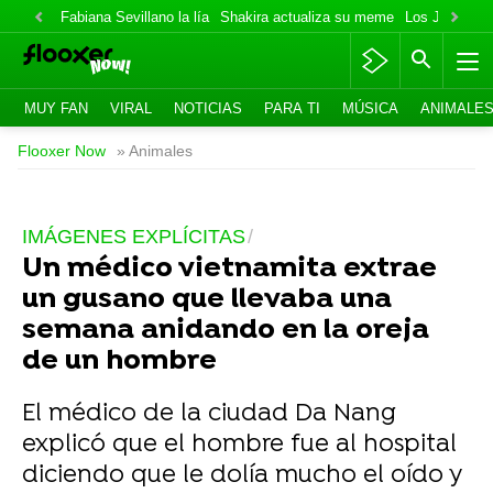
Fabiana Sevillano la lía
Shakira actualiza su meme
Los Jonas va
MUY FAN
VIRAL
NOTICIAS
PARA TI
MÚSICA
ANIMALE
Flooxer Now
» Animales
IMÁGENES EXPLÍCITAS
Un médico vietnamita extrae
un gusano que llevaba una
semana anidando en la oreja
de un hombre
El médico de la ciudad Da Nang
explicó que el hombre fue al hospital
diciendo que le dolía mucho el oído y