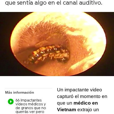
que sentía algo en el canal auditivo.
Liopardo
Madrid
Publicado:
12 de noviembre de 2021, 16:53
Whatsapp
Facebook
X
Flipboard
Un impactante video
Más información
capturó el momento en
66 impactantes
que un
médico en
vídeos médicos y
de granos que no
Vietnam
extrajo un
querrás ver pero