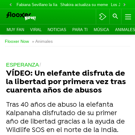
Fabiana Sevillano la lía
Shakira actualiza su meme
Los Jonas va
MUY FAN
VIRAL
NOTICIAS
PARA TI
MÚSICA
ANIMALE
Flooxer Now
» Animales
ESPERANZA
VÍDEO: Un elefante disfruta de
la libertad por primera vez tras
cuarenta años de abusos
Tras 40 años de abuso la elefanta
Kalpanaha disfrutado de su primer
año de libertad gracias a la ayuda de
Wildlife SOS en el norte de la India.