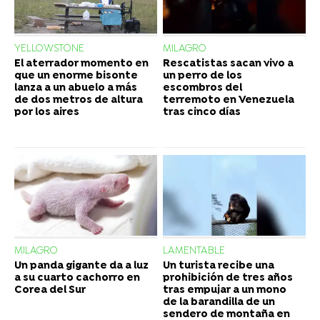
YELLOWSTONE
MILAGRO
El aterrador momento en
Rescatistas sacan vivo a
que un enorme bisonte
un perro de los
lanza a un abuelo a más
escombros del
de dos metros de altura
terremoto en Venezuela
por los aires
tras cinco días
MILAGRO
LAMENTABLE
Un panda gigante da a luz
Un turista recibe una
a su cuarto cachorro en
prohibición de tres años
Corea del Sur
tras empujar a un mono
de la barandilla de un
sendero de montaña en