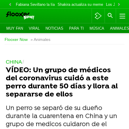
Fabiana Sevillano la lía
Shakira actualiza su meme
Los Jonas va
MUY FAN
VIRAL
NOTICIAS
PARA TI
MÚSICA
ANIMALE
Flooxer Now
» Animales
CHINA
VÍDEO: Un grupo de médicos
del coronavirus cuidó a este
perro durante 50 días y llora al
separarse de ellos
Un perro se separó de su dueño
durante la cuarentena en China y un
grupo de medicos cuidaron de el