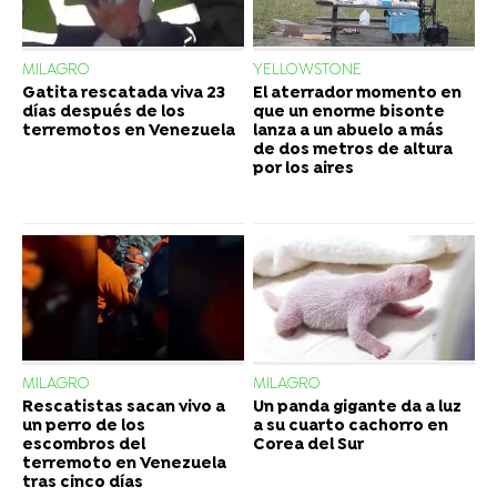
MILAGRO
YELLOWSTONE
Gatita rescatada viva 23
El aterrador momento en
días después de los
que un enorme bisonte
terremotos en Venezuela
lanza a un abuelo a más
de dos metros de altura
por los aires
MILAGRO
MILAGRO
Rescatistas sacan vivo a
Un panda gigante da a luz
un perro de los
a su cuarto cachorro en
escombros del
Corea del Sur
terremoto en Venezuela
tras cinco días