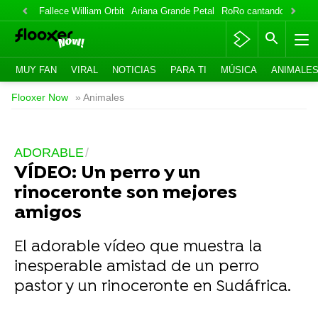
Fallece William Orbit
Ariana Grande Petal
RoRo cantando
IlloJu
MUY FAN
VIRAL
NOTICIAS
PARA TI
MÚSICA
ANIMALE
Flooxer Now
» Animales
ADORABLE
VÍDEO: Un perro y un
rinoceronte son mejores
amigos
El adorable vídeo que muestra la
inesperable amistad de un perro
pastor y un rinoceronte en Sudáfrica.
-