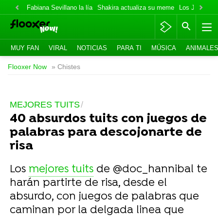
Fabiana Sevillano la lía
Shakira actualiza su meme
Los Jonas va
MUY FAN
VIRAL
NOTICIAS
PARA TI
MÚSICA
ANIMALE
Flooxer Now
» Chistes
MEJORES TUITS
40 absurdos tuits con juegos de
palabras para descojonarte de
risa
Los
mejores tuits
de @doc_hannibal te
harán partirte de risa, desde el
absurdo, con juegos de palabras que
caminan por la delgada linea que