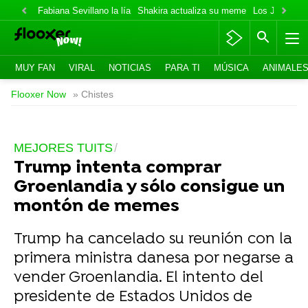
Fabiana Sevillano la lía
Shakira actualiza su meme
Los Jonas va
MUY FAN
VIRAL
NOTICIAS
PARA TI
MÚSICA
ANIMALE
Flooxer Now
» Chistes
MEJORES TUITS
Trump intenta comprar
Groenlandia y sólo consigue un
montón de memes
Trump ha cancelado su reunión con la
primera ministra danesa por negarse a
vender Groenlandia. El intento del
presidente de Estados Unidos de