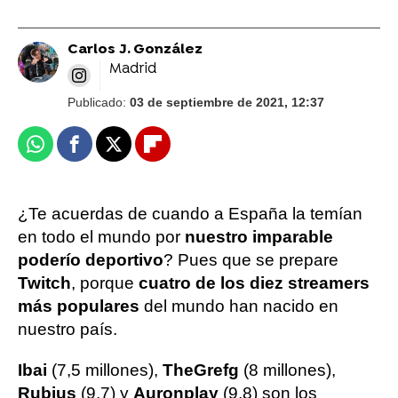
Carlos J. González
Madrid
Publicado:
03 de septiembre de 2021, 12:37
Whatsapp
Facebook
X
Flipboard
¿Te acuerdas de cuando a España la temían
en todo el mundo por
nuestro imparable
poderío deportivo
? Pues que se prepare
Twitch
, porque
cuatro de los diez streamers
más populares
del mundo han nacido en
nuestro país.
Ibai
(7,5 millones),
TheGrefg
(8 millones),
Rubius
(9,7) y
Auronplay
(9,8) son los