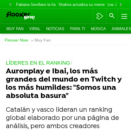
Fabiana Sevillano la lía
Shakira actualiza su meme
Los Jonas va
MUY FAN
VIRAL
NOTICIAS
PARA TI
MÚSICA
ANIMALE
Flooxer Now
» Muy Fan
LÍDERES EN EL RANKING
Auronplay e Ibai, los más
grandes del mundo en Twitch y
los más humildes: "Somos una
absoluta basura"
Catalán y vasco lideran un ranking
global elaborado por una página de
análisis, pero ambos creadores